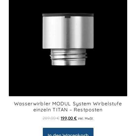
Wasserwirbler MODUL System Wirbelstufe
einzeln TITAN – Restposten
289,00
€
199,00
€
inkl. MwSt.
In den Warenkorb