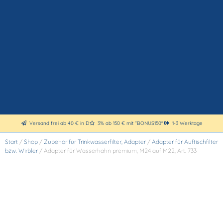
Versand frei ab 40 € in D
3% ab 150 € mit "BONUS150"
1-3 Werktage
Start
/
Shop
/
Zubehör für Trinkwasserfilter, Adapter
/
Adapter für Auftischfilter
bzw. Wirbler
/ Adapter für Wasserhahn premium, M24 auf M22, Art. 733