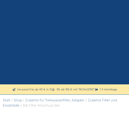
Versand frei ab 40 € in D
3% ab 150 € mit "BONUS150"
1-3 Werktage
Start
/
Shop
/
Zubehör für Trinkwasserfilter, Adapter
/
Zubehör Filter und
Ersatzteile
/ Alb Filter Anschluss Set