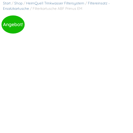
Start
/
Shop
/
HeimQuell Trinkwasser Filtersystem
/
Filtereinsatz -
Ersatzkartusche
/ Filterkartusche ABF Primus EM
Angebot!